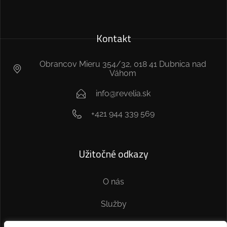
Kontakt
Obrancov Mieru 354/32, 018 41 Dubnica nad
Váhom
info@revelia.sk
+421 944 339 569
Užitočné odkazy
O nás
Služby
Kontakt