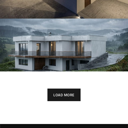
Projekt územného rozhodnutia
ARCHITECTURE
Obnova a modernizácia
ARCHITECTURE
LOAD MORE