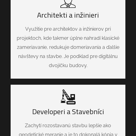
Architekti a inžinieri
Využitie pre architektov a inžinierov pri
projektoch, kde takmer úplne nahradí klasické
zameriavanie, redukuje domeriavania a ďalšie
návštevy na stavbe. Je podklad pre digitálnu
dvojíčku budovy.
Developeri a Stavebníci
Zachytí rozostavanú stavbu lepšie ako
geodetické meranie a je to dokonalá kópia v