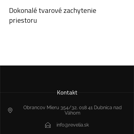
Dokonalé tvarové zachytenie
priestoru
Kontakt
Obrancov Mieru 354/32, 018 41 Dubnica nad
Váhom
info@revelia.sk