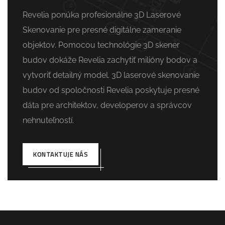
Revelia ponúka profesionálne 3D Laserové
Skenovanie pre presné digitálne zameranie
objektov. Pomocou technológie 3D skener
budov dokáže Revelia zachytiť milióny bodov a
vytvoriť detailný model. 3D laserové skenovanie
budov od spoločnosti Revelia poskytuje presné
dáta pre architektov, developerov a správcov
nehnuteľností.
KONTAKTUJE NÁS