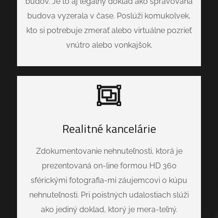
budov. Je to aj legalny doklad ako spravovaná
budova vyzerala v čase. Poslúži komukolvek,
kto si potrebuje zmerať alebo virtuálne pozrieť
vnútro alebo vonkajšok.
Realitné kancelárie
Zdokumentovanie nehnuteľnosti, ktorá je
prezentovaná on-line formou HD 360
sférickými fotografia-mi záujemcovi o kúpu
nehnuteľnosti. Pri poistných udalostiach slúži
ako jediný doklad, ktorý je mera-teľný.