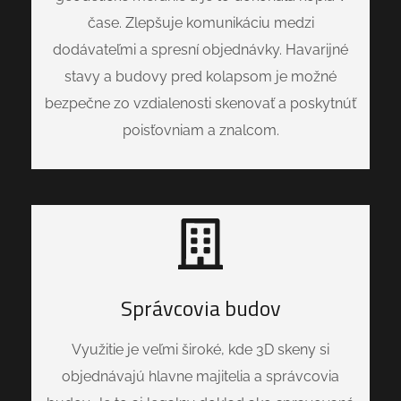
čase. Zlepšuje komunikáciu medzi
dodávateľmi a spresní objednávky. Havarijné
stavy a budovy pred kolapsom je možné
bezpečne zo vzdialenosti skenovať a poskytnúť
poisťovniam a znalcom.
Správcovia budov
Využitie je veľmi široké, kde 3D skeny si
objednávajú hlavne majitelia a správcovia